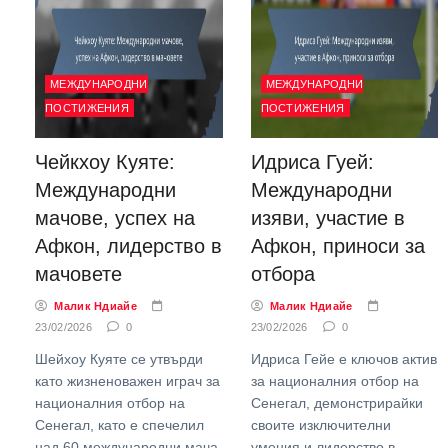
МЕЖДУНАРОДНИ
МЕЖДУНАРОДНИ
ПОСТИЖЕНИЯ
ПОСТИЖЕНИЯ
Чейкхоу Куяте:
Идриса Гуей:
Международни
Международни
мачове, успех на
изяви, участие в
Афкон, лидерство в
Афкон, приноси за
мачовете
отбора
Малик Ндиайе
Малик Ндиайе
23/02/2026
0
23/02/2026
0
Шейхоу Куяте се утвърди
Идриса Гейе е ключов актив
като жизненоважен играч за
за националния отбор на
националния отбор на
Сенегал, демонстрирайки
Сенегал, като е спечелил
своите изключителни
над 60 международни мача
умения и лидерство в