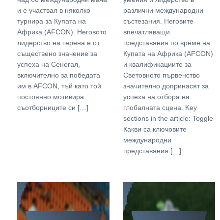
и е участвал в няколко
различни международни
турнира за Купата на
състезания. Неговите
Африка (AFCON). Неговото
впечатляващи
лидерство на терена е от
представяния по време на
съществено значение за
Купата на Африка (AFCON)
успеха на Сенегал,
и квалификациите за
включително за победата
Световното първенство
им в AFCON, тъй като той
значително допринасят за
постоянно мотивира
успеха на отбора на
съотборниците си […]
глобалната сцена. Key
sections in the article: Toggle
Какви са ключовите
международни
представяния […]