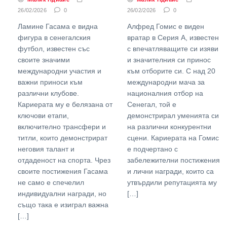
26/02/2026
0
26/02/2026
0
Ламине Гасама е видна
Алфред Гомис е виден
фигура в сенегалския
вратар в Серия А, известен
футбол, известен със
с впечатляващите си изяви
своите значими
и значителния си принос
международни участия и
към отборите си. С над 20
важни приноси към
международни мача за
различни клубове.
националния отбор на
Кариерата му е белязана от
Сенегал, той е
ключови етапи,
демонстрирал уменията си
включително трансфери и
на различни конкурентни
титли, които демонстрират
сцени. Кариерата на Гомис
неговия талант и
е подчертано с
отдаденост на спорта. Чрез
забележителни постижения
своите постижения Гасама
и лични награди, които са
не само е спечелил
утвърдили репутацията му
индивидуални награди, но
[…]
също така е изиграл важна
[…]