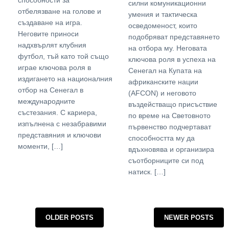
способности за
силни комуникационни
отбелязване на голове и
умения и тактическа
създаване на игра.
осведоменост, които
Неговите приноси
подобряват представянето
надхвърлят клубния
на отбора му. Неговата
футбол, тъй като той също
ключова роля в успеха на
играе ключова роля в
Сенегал на Купата на
издигането на националния
африканските нации
отбор на Сенегал в
(AFCON) и неговото
международните
въздействащо присъствие
състезания. С кариера,
по време на Световното
изпълнена с незабравими
първенство подчертават
представяния и ключови
способността му да
моменти, […]
вдъхновява и организира
съотборниците си под
натиск. […]
Posts navigation
OLDER POSTS
NEWER POSTS