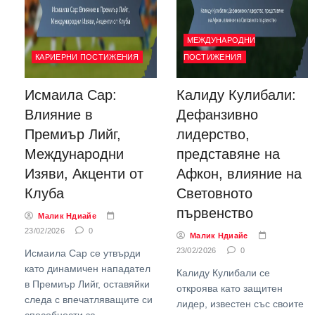
МЕЖДУНАРОДНИ
КАРИЕРНИ ПОСТИЖЕНИЯ
ПОСТИЖЕНИЯ
Исмаила Сар:
Калиду Кулибали:
Влияние в
Дефанзивно
Премиър Лийг,
лидерство,
Международни
представяне на
Изяви, Акценти от
Афкон, влияние на
Клуба
Световното
първенство
Малик Ндиайе
23/02/2026
0
Малик Ндиайе
23/02/2026
0
Исмаила Сар се утвърди
като динамичен нападател
Калиду Кулибали се
в Премиър Лийг, оставяйки
откроява като защитен
следа с впечатляващите си
лидер, известен със своите