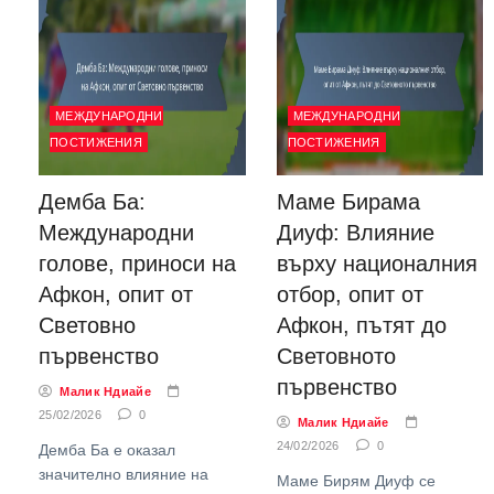
МЕЖДУНАРОДНИ
МЕЖДУНАРОДНИ
ПОСТИЖЕНИЯ
ПОСТИЖЕНИЯ
Демба Ба:
Маме Бирама
Международни
Диуф: Влияние
голове, приноси на
върху националния
Афкон, опит от
отбор, опит от
Световно
Афкон, пътят до
първенство
Световното
първенство
Малик Ндиайе
25/02/2026
0
Малик Ндиайе
24/02/2026
0
Демба Ба е оказал
значително влияние на
Маме Бирям Диуф се