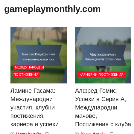
Skip to content
gameplaymonthly.com
МЕЖДУНАРОДНИ
ПОСТИЖЕНИЯ
КАРИЕРНИ ПОСТИЖЕНИЯ
Ламине Гасама:
Алфред Гомис:
Международни
Успехи в Серия А,
участия, клубни
Международни
постижения,
мачове,
кариера и успехи
Постижения с клуба
Малик Ндиайе
Малик Ндиайе