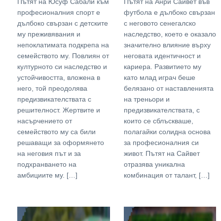
Пътят на Юсуф Сабали към
Пътят на Анри Сайвет във
професионалния спорт е
футбола е дълбоко свързан
дълбоко свързан с детските
с неговото сенегалско
му преживявания и
наследство, което е оказало
непоклатимата подкрепа на
значително влияние върху
семейството му. Повлиян от
неговата идентичност и
културното си наследство и
кариера. Развитието му
устойчивостта, вложена в
като млад играч беше
него, той преодолява
белязано от наставленията
предизвикателствата с
на треньори и
решителност. Жертвите и
предизвикателствата, с
насърчението от
които се сблъскваше,
семейството му са били
полагайки солидна основа
решаващи за оформянето
за професионалния си
на неговия път и за
живот. Пътят на Сайвет
подхранването на
отразява уникална
амбициите му. […]
комбинация от талант, […]