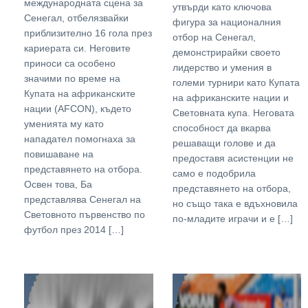
международната сцена за
утвърди като ключова
Сенегал, отбелязвайки
фигура за националния
приблизително 16 гола през
отбор на Сенегал,
кариерата си. Неговите
демонстрирайки своето
приноси са особено
лидерство и умения в
значими по време на
големи турнири като Купата
Купата на африканските
на африканските нации и
нации (AFCON), където
Световната купа. Неговата
уменията му като
способност да вкарва
нападател помогнаха за
решаващи голове и да
повишаване на
предоставя асистенции не
представянето на отбора.
само е подобрила
Освен това, Ба
представянето на отбора,
представлява Сенегал на
но също така е вдъхновила
Световното първенство по
по-младите играчи и е […]
футбол през 2014 […]