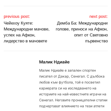
Post navigation
previous post:
next post:
Чейкхоу Куяте:
Демба Ба: Международни
Международни мачове,
голове, приноси на Афкон,
успех на Афкон,
опит от Световно
лидерство в мачовете
първенство
Малик Ндиайе
Малик Ндиайе е запален спортен
писател от Дакар, Сенегал. С дълбока
любов към футбола, той е посветил
кариерата си на изследването на
историите на най-известните играчи на
Сенегал. Неговите проницателни статии
подчертават влиянието на тези атлети