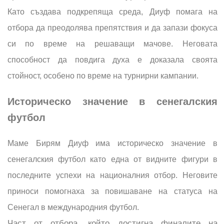
Като създава подкрепяща среда, Диуф помага на
отбора да преодолява препятствия и да запази фокуса
си по време на решаващи мачове. Неговата
способност да повдига духа е доказала своята
стойност, особено по време на турнирни кампании.
Историческо значение в сенегалския
футбол
Маме Бирям Диуф има историческо значение в
сенегалския футбол като една от видните фигури в
последните успехи на националния отбор. Неговите
приноси помогнаха за повишаване на статуса на
Сенегал в международния футбол.
Част от отбора, който достигна финалите на