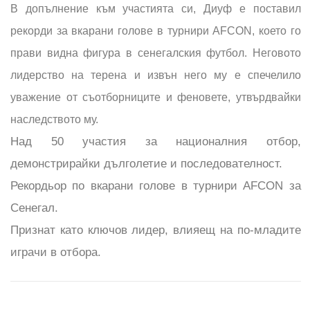
В допълнение към участията си, Диуф е поставил
рекорди за вкарани голове в турнири AFCON, което го
прави видна фигура в сенегалския футбол. Неговото
лидерство на терена и извън него му е спечелило
уважение от съотборниците и феновете, утвърдвайки
наследството му.
Над 50 участия за националния отбор,
демонстрирайки дълголетие и последователност.
Рекордьор по вкарани голове в турнири AFCON за
Сенегал.
Признат като ключов лидер, влияещ на по-младите
играчи в отбора.