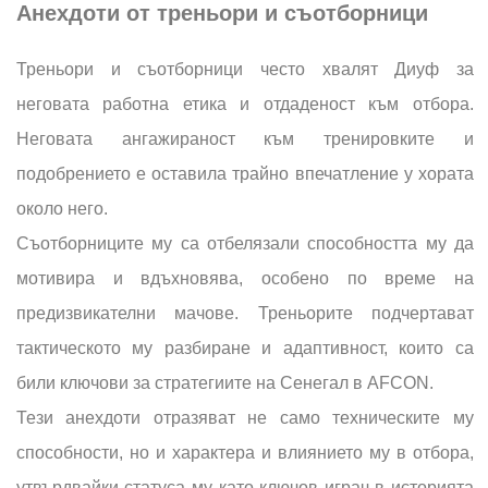
Анехдоти от треньори и съотборници
Треньори и съотборници често хвалят Диуф за
неговата работна етика и отдаденост към отбора.
Неговата ангажираност към тренировките и
подобрението е оставила трайно впечатление у хората
около него.
Съотборниците му са отбелязали способността му да
мотивира и вдъхновява, особено по време на
предизвикателни мачове. Треньорите подчертават
тактическото му разбиране и адаптивност, които са
били ключови за стратегиите на Сенегал в AFCON.
Тези анехдоти отразяват не само техническите му
способности, но и характера и влиянието му в отбора,
утвърдвайки статуса му като ключов играч в историята