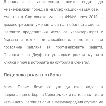
Допринася с асистенции, които водят до
жизненоважни победи в квалификационни мачове.
Участва в Световната купа на ФИФА през 2018 г.,
демонстрирайки уменията си на глобалната сцена.
Неговите представяния често се характеризират с
бързина и технически способности, което го прави
постоянна заплаха за противниковите защити.
Приносите на Диуф са утвърдили ролята му като
ключов играч в историята на футбола в Сенегал.
Лидерска роля в отбора
Маме Бирям Диуф се утвърди като лидер в
националния отбор на Сенегал, както на терена, така и
извън него. Неговият опит в международния футбол му