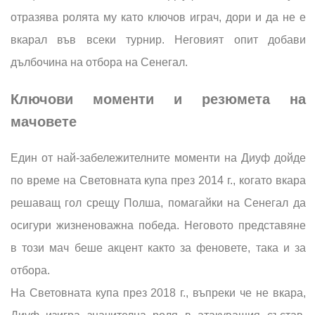
отразява ролята му като ключов играч, дори и да не е
вкарал във всеки турнир. Неговият опит добави
дълбочина на отбора на Сенегал.
Ключови моменти и резюмета на
мачовете
Един от най-забележителните моменти на Диуф дойде
по време на Световната купа през 2014 г., когато вкара
решаващ гол срещу Полша, помагайки на Сенегал да
осигури жизненоважна победа. Неговото представяне
в този мач беше акцент както за феновете, така и за
отбора.
На Световната купа през 2018 г., въпреки че не вкара,