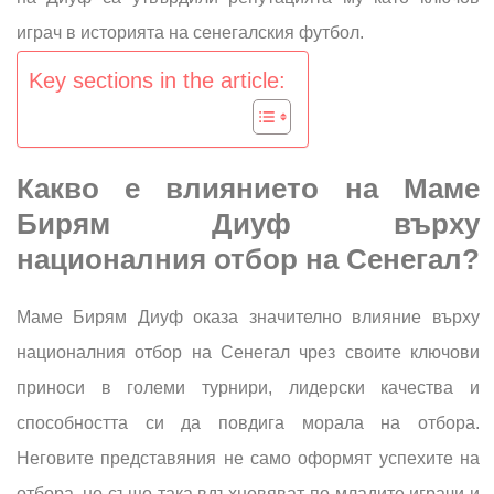
играч в историята на сенегалския футбол.
Key sections in the article:
Какво е влиянието на Маме
Бирям Диуф върху
националния отбор на Сенегал?
Маме Бирям Диуф оказа значително влияние върху
националния отбор на Сенегал чрез своите ключови
приноси в големи турнири, лидерски качества и
способността си да повдига морала на отбора.
Неговите представяния не само оформят успехите на
отбора, но също така вдъхновяват по-младите играчи и