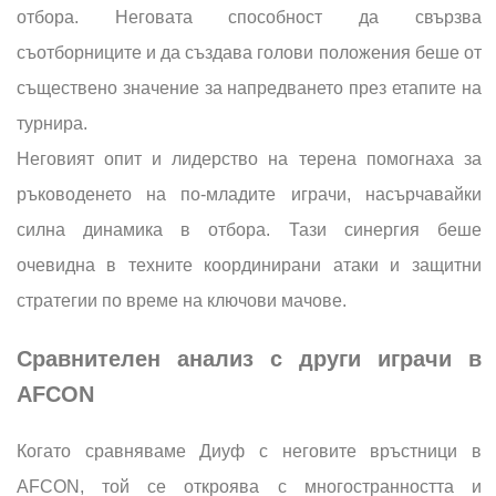
отбора. Неговата способност да свързва
съотборниците и да създава голови положения беше от
съществено значение за напредването през етапите на
турнира.
Неговият опит и лидерство на терена помогнаха за
ръководенето на по-младите играчи, насърчавайки
силна динамика в отбора. Тази синергия беше
очевидна в техните координирани атаки и защитни
стратегии по време на ключови мачове.
Сравнителен анализ с други играчи в
AFCON
Когато сравняваме Диуф с неговите връстници в
AFCON, той се откроява с многостранността и