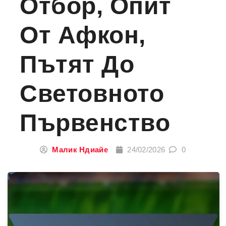
Отбор, Опит
От Афкон,
Пътят До
Световното
Първенство
Малик Ндиайе
24/02/2026
0