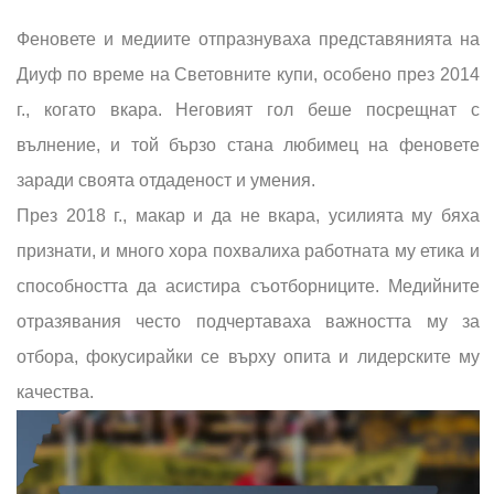
Феновете и медиите отпразнуваха представянията на
Диуф по време на Световните купи, особено през 2014
г., когато вкара. Неговият гол беше посрещнат с
вълнение, и той бързо стана любимец на феновете
заради своята отдаденост и умения.
През 2018 г., макар и да не вкара, усилията му бяха
признати, и много хора похвалиха работната му етика и
способността да асистира съотборниците. Медийните
отразявания често подчертаваха важността му за
отбора, фокусирайки се върху опита и лидерските му
качества.