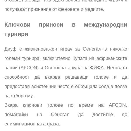
получават признание от феновете и медиите.
Ключови приноси в международни
турнири
Диуф е жизненоважен играч за Сенегал в няколко
големи турнира, включително Купата на африканските
нации (AFCON) и Световната купа на ФИФА. Неговата
способност да вкарва решаващи голове и да
предоставя асистенции често е обръщала хода в полза
на отбора му.
Вкара ключови голове по време на AFCON,
помагайки на Сенегал да достигне до
елиминационната фаза.