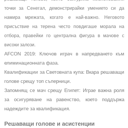
точки за Сенегал, демонстрирайки умението си да
намира мрежата, когато е най-важно. Неговото
присъствие на терена често повдигаше морала на
отбора, правейки го централна фигура в мачове с
високи залози.
AFCON 2019: Ключов играч в напредването към
елиминационната фаза.
Квалификации за Световната купа: Вкара решаващи
голове срещу топ съперници.
Запомнящ се мач срещу Египет: Играе важна роля
за осигуряване на равенство, което поддържа
надеждите за квалификация.
Решаващи голове и асистенции