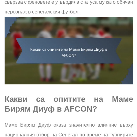
свързва с феновете е утвърдила статуса му като обичан
персонаж в сенегалския футбол.
Какви са опитите на Маме
Бирям Диуф в AFCON?
Маме Бирям Диуф оказа значително влияние върху
националния отбор на Сенегал по време на турнирите