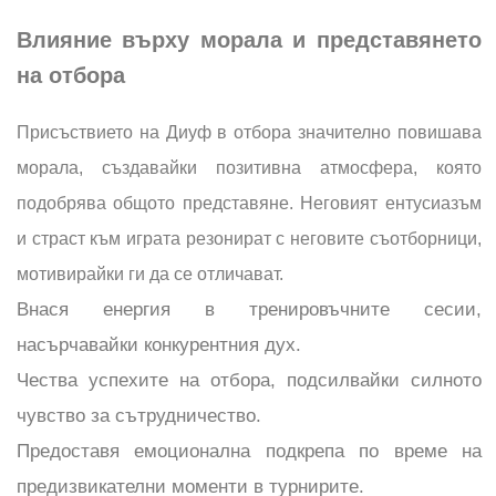
Влияние върху морала и представянето
на отбора
Присъствието на Диуф в отбора значително повишава
морала, създавайки позитивна атмосфера, която
подобрява общото представяне. Неговият ентусиазъм
и страст към играта резонират с неговите съотборници,
мотивирайки ги да се отличават.
Внася енергия в тренировъчните сесии,
насърчавайки конкурентния дух.
Чества успехите на отбора, подсилвайки силното
чувство за сътрудничество.
Предоставя емоционална подкрепа по време на
предизвикателни моменти в турнирите.