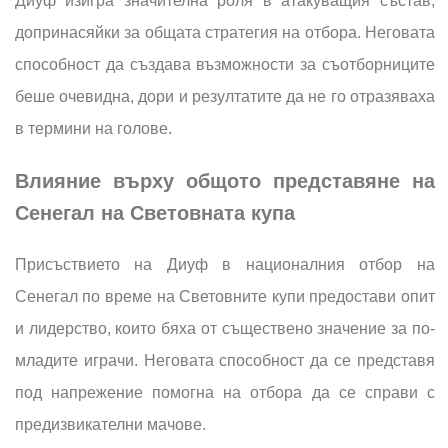
Диуф изигра значителна роля в атакуващия състав,
допринасяйки за общата стратегия на отбора. Неговата
способност да създава възможности за съотборниците
беше очевидна, дори и резултатите да не го отразяваха
в термини на голове.
Влияние върху общото представяне на
Сенегал на Световната купа
Присъствието на Диуф в националния отбор на
Сенегал по време на Световните купи предостави опит
и лидерство, които бяха от съществено значение за по-
младите играчи. Неговата способност да се представя
под напрежение помогна на отбора да се справи с
предизвикателни мачове.