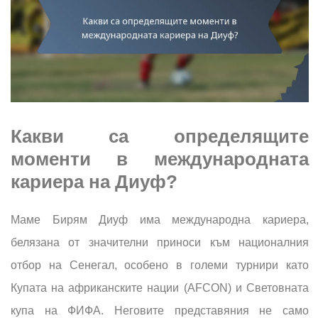
Какви са определящите
моменти в международната
кариера на Диуф?
Маме Бирям Диуф има международна кариера,
белязана от значителни приноси към националния
отбор на Сенегал, особено в големи турнири като
Купата на африканските нации (AFCON) и Световната
купа на ФИФА. Неговите представяния не само