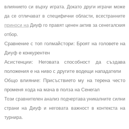
влиянието си върху играта. Докато други играчи може
да се отличават в специфични области, всестранните
приноси на
Диуф го правят ценен актив за сенегалския
отбор.
Сравнение с топ голмайстори: Броят на головете на
Диуф е конкурентен
Асистенции: Неговата способност да създава
положения е на ниво с другите водещи нападатели
Общо влияние: Присъствието му на терена често
променя хода на мача в полза на Сенегал
Този сравнителен анализ подчертава уникалните силни
страни на Диуф и неговата важност в контекста на
турнира.