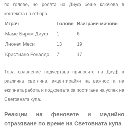
по голове, но ролята на Диуф беше ключова в
контекста на отбора.
Играч
Голове
Изиграни мачове
Маме Бирям Диуф
1
6
Лионел Меси
13
19
Кристиано Роналдо
7
17
Това сравнение подчертава приносите на Диуф в
различна светлина, акцентирайки на важността на
екипната работа и подкрепата за постигане на успех на
Световната купа.
Реакции на феновете и медийно
отразяване по време на Световната купа