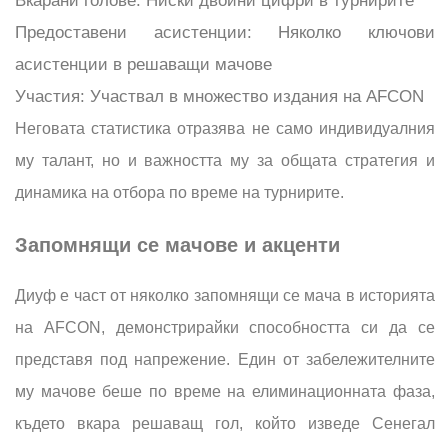
Вкарани голове: Ниски двойни цифри в турнирите
Предоставени асистенции: Няколко ключови
асистенции в решаващи мачове
Участия: Участвал в множество издания на AFCON
Неговата статистика отразява не само индивидуалния
му талант, но и важността му за общата стратегия и
динамика на отбора по време на турнирите.
Запомнящи се мачове и акценти
Диуф е част от няколко запомнящи се мача в историята
на AFCON, демонстрирайки способността си да се
представя под напрежение. Един от забележителните
му мачове беше по време на елиминационната фаза,
където вкара решаващ гол, който изведе Сенегал