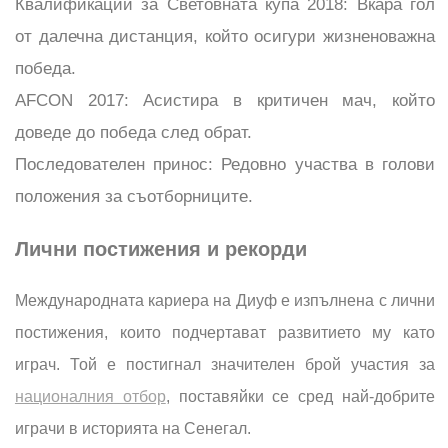
Квалификации за Световната купа 2018: Вкара гол
от далечна дистанция, който осигури жизненоважна
победа.
AFCON 2017: Асистира в критичен мач, който
доведе до победа след обрат.
Последователен принос: Редовно участва в голови
положения за съотборниците.
Лични постижения и рекорди
Международната кариера на Диуф е изпълнена с лични
постижения, които подчертават развитието му като
играч. Той е постигнал значителен брой участия за
националния отбор
, поставяйки се сред най-добрите
играчи в историята на Сенегал.