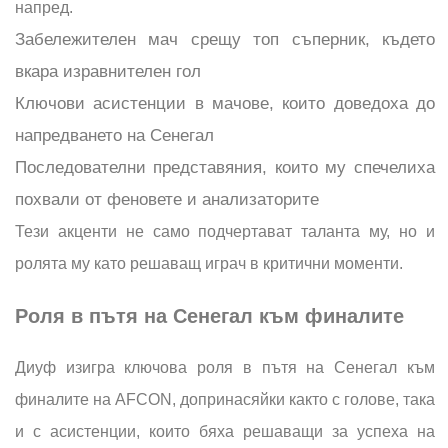
напред.
Забележителен мач срещу топ съперник, където
вкара изравнителен гол
Ключови асистенции в мачове, които доведоха до
напредването на Сенегал
Последователни представяния, които му спечелиха
похвали от феновете и анализаторите
Тези акценти не само подчертават таланта му, но и
ролята му като решаващ играч в критични моменти.
Роля в пътя на Сенегал към финалите
Диуф изигра ключова роля в пътя на Сенегал към
финалите на AFCON, допринасяйки както с голове, така
и с асистенции, които бяха решаващи за успеха на