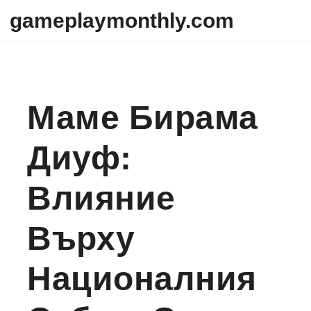
Skip to content
gameplaymonthly.com
Маме Бирама
Диуф:
Влияние
Върху
Националния