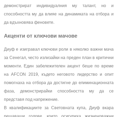
демонстрират индивидуалния му талант, но и
способността му да влияе на динамиката на отбора и
да вдъхновява феновете.
Акценти от ключови мачове
Диуф е изигравал ключови роли в няколко важни мача
за Сенегал, често излизайки на преден план в критични
моменти. Един забележителен акцент беше по време
на AFCON 2019, където неговото лидерство и опит
помогнаха на отбора да достигне до елиминационната
фаза, демонстрирайки способността му да се
представя под напрежение.
В квалификациите за Световната купа, Диуф вкара
решаващи голове, които осигуриха жизненоважни