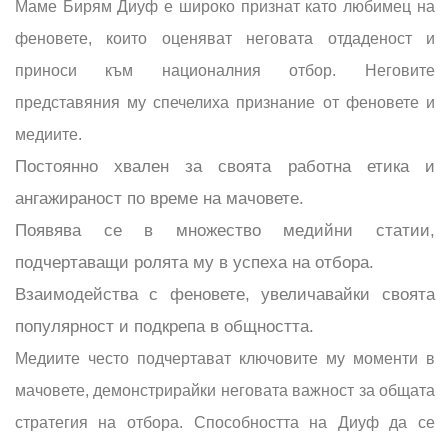
Маме Бирям Диуф е широко признат като любимец на
феновете, които оценяват неговата отдаденост и
приноси към националния отбор. Неговите
представяния му спечелиха признание от феновете и
медиите.
Постоянно хвален за своята работна етика и
ангажираност по време на мачовете.
Появява се в множество медийни статии,
подчертаващи ролята му в успеха на отбора.
Взаимодейства с феновете, увеличавайки своята
популярност и подкрепа в общността.
Медиите често подчертават ключовите му моменти в
мачовете, демонстрирайки неговата важност за общата
стратегия на отбора. Способността на Диуф да се