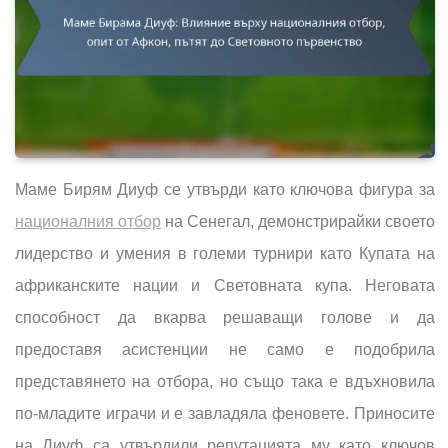
Маме Бирям Диуф се утвърди като ключова фигура за
националния отбор
на Сенегал, демонстрирайки своето
лидерство и умения в големи турнири като Купата на
африканските нации и Световната купа. Неговата
способност да вкарва решаващи голове и да
предоставя асистенции не само е подобрила
представянето на отбора, но също така е вдъхновила
по-младите играчи и е завладяла феновете. Приносите
на Диуф са утвърдили репутацията му като ключов