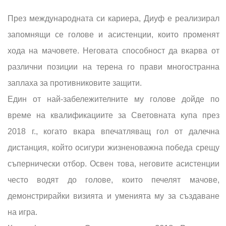
През международната си кариера, Диуф е реализирал
запомнящи се голове и асистенции, които променят
хода на мачовете. Неговата способност да вкарва от
различни позиции на терена го прави многостранна
заплаха за противниковите защити.
Един от най-забележителните му голове дойде по
време на квалификациите за Световната купа през
2018 г., когато вкара впечатляващ гол от далечна
дистанция, който осигури жизненоважна победа срещу
съпернически отбор. Освен това, неговите асистенции
често водят до голове, които печелят мачове,
демонстрирайки визията и уменията му за създаване
на игра.